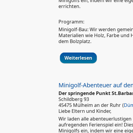
Minigolfs ein, indem wir eine ei
errichten.
Programm:
Minigolf-Bau: Wir werden gemei
Materialien wie Holz, Farbe und 
dem Bolzplatz.
Weiterlesen
über Minigolf-Ab
Minigolf-Abenteuer auf dem
Der springende Punkt St.Barba
Schildberg 93
45475 Mülheim an der Ruhr
(
Düm
Liebe Eltern und Kinder,
Wir laden alle abenteuerlustigen
aufregenden Ferienspiel ein! Die
Minigolfs ein, indem wir eine ei