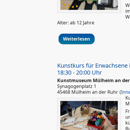
Wo
i
Wa
Alter: ab 12 Jahre
Weiterlesen
über 3D Druck E
Kunstkurs für Erwachsene 
18:30 - 20:00 Uhr
Kunstmuseum Mülheim an der
Synagogenplatz 1
45468 Mülheim an der Ruhr
(
Inn
K
M
Fr
un
kü
Ru