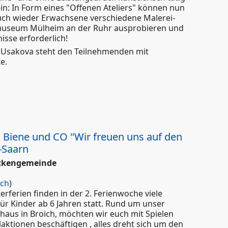
in: In Form eines "Offenen Ateliers" können nun
uch wieder Erwachsene verschiedene Malerei-
museum Mülheim an der Ruhr ausprobieren und
isse erforderlich!
ja Usakova steht den Teilnehmenden mit
te.
für Erwachsene im Kunstmuseum (Apr-Jun),
 - 20:00 Uhr
, Biene und CO "Wir freuen uns auf den
h-Saarn
ückengemeinde
ich
)
erferien finden in der 2. Ferienwoche viele
ür Kinder ab 6 Jahren statt. Rund um unser
aus in Broich, möchten wir euch mit Spielen
aktionen beschäftigen , alles dreht sich um den