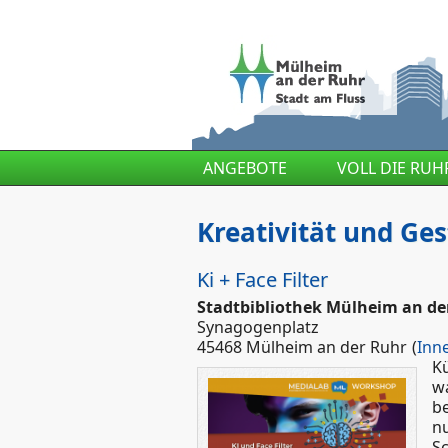
Direkt zum Inhalt
ANGEBOTE
VOLL DIE RUH
Kreativität und Ge
Ki + Face Filter
Stadtbibliothek Mülheim an de
Synagogenplatz
45468 Mülheim an der Ruhr
(
Inn
Kü
wa
b
n
S