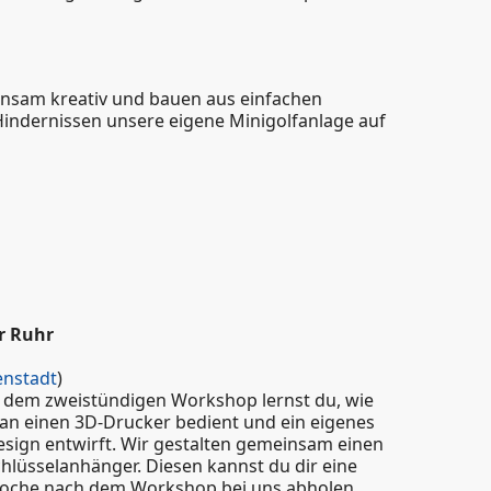
nsam kreativ und bauen aus einfachen
Hindernissen unsere eigene Minigolfanlage auf
enteuer auf dem Bolzplatz!
r Ruhr
enstadt
)
n dem zweistündigen Workshop lernst du, wie
an einen 3D-Drucker bedient und ein eigenes
sign entwirft. Wir gestalten gemeinsam einen
hlüsselanhänger. Diesen kannst du dir eine
oche nach dem Workshop bei uns abholen.