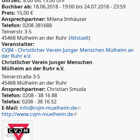
Uhrzeit:
8:00
bis 13:00 Uhr
Buchbar ab:
18.06.2018 - 19:00
bis
24.07.2018 - 23:59
Preis:
15,00 €
Ansprechpartner:
Milena Imhäuser
Telefon:
0208 381688
Teinerstr. 3-5
45468 Mülheim an der Ruhr
(
Altstadt
)
Veranstalter:
CVJM - Christlicher Verein Junger Menschen Mülheim an
der Ruhr e.V.
Christlicher Verein Junger Menschen
Mülheim an der Ruhr e.V.
Teinerstraße 3-5
45468 Mülheim an der Ruhr
Ansprechpartner:
Christian Smuda
Telefon:
0208 - 38 16 88
Telefax:
0208 - 38 16 52
E-Mail:
info@cvjm-muelheim.de
http://www.cvjm-muelheim.de