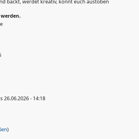
d backt, werdet kreativ, könnt euch austoben
 werden.
he
6
is
26.06.2026 - 14:18
n
ßen
)