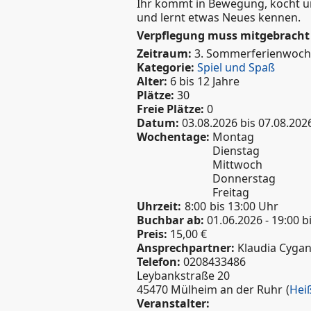
Ihr kommt in Bewegung, kocht un
und lernt etwas Neues kennen.
Verpflegung muss mitgebracht
Zeitraum:
3. Sommerferienwoc
Kategorie:
Spiel und Spaß
Alter:
6 bis 12 Jahre
Plätze:
30
Freie Plätze:
0
Datum:
03.08.2026
bis
07.08.202
Wochentage:
Montag
Dienstag
Mittwoch
Donnerstag
Freitag
Uhrzeit:
8:00
bis 13:00 Uhr
Buchbar ab:
01.06.2026 - 19:00
b
Preis:
15,00 €
Ansprechpartner:
Klaudia Cyga
Telefon:
0208433486
Leybankstraße 20
45470 Mülheim an der Ruhr
(
Hei
Veranstalter: