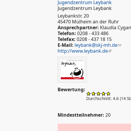
Jugendzentrum Leybank
Jugendzentrum Leybank
Leybankstr. 20
45470 Mülheim an der Ruhr
Ansprechpartner:
Klaudia Cyga
Telefon:
0208 - 433 486
Telefax:
0208 - 437 18 15
E-Mail:
leybank@skj-mh.de
http://www.leybank.de
Bewertung:
Durchschnitt:
4.6
(
14
St
Mindestteilnehmer:
20