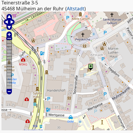
Teinerstraße 3-5
45468 Mülheim an der Ruhr
(
Altstadt
)