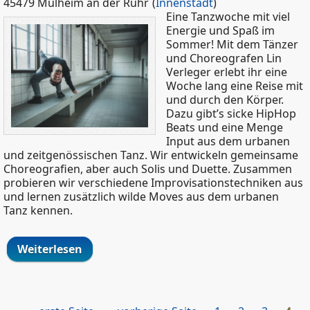
45479 Mülheim an der Ruhr
(
Innenstadt
)
Eine Tanzwoche mit viel
Energie und Spaß im
Sommer! Mit dem Tänzer
und Choreografen Lin
Verleger erlebt ihr eine
Woche lang eine Reise mit
und durch den Körper.
Dazu gibt’s sicke HipHop
Beats und eine Menge
Input aus dem urbanen
und zeitgenössischen Tanz. Wir entwickeln gemeinsame
Choreografien, aber auch Solis und Duette. Zusammen
probieren wir verschiedene Improvisationstechniken aus
und lernen zusätzlich wilde Moves aus dem urbanen
Tanz kennen.
Weiterlesen
über Urban Contemporary Dance Week
| Kulturrucksack-Ferienworkshop mit
Lin Verleger