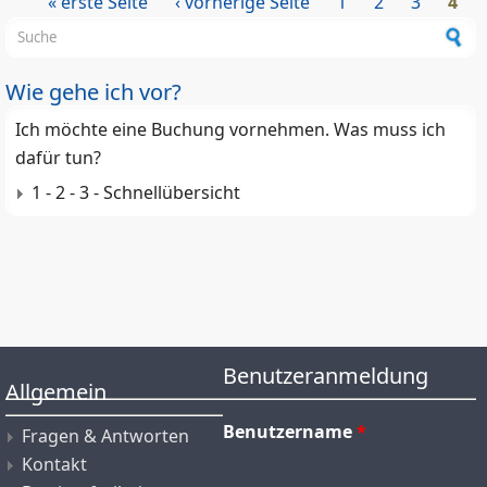
« erste Seite
‹ vorherige Seite
1
2
3
4
Seiten
Suchformular
Wie gehe ich vor?
Ich möchte eine Buchung vornehmen. Was muss ich
dafür tun?
1 - 2 - 3 - Schnellübersicht
Benutzeranmeldung
Allgemein
Benutzername
*
Fragen & Antworten
Kontakt