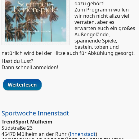
dazu gehört!
Zum Programm wollen
wir noch nicht allzu viel
verraten, aber es
erwarten euch ein großes
Außengelände,
spannende Spiele,
basteln, toben und
natürlich wird bei der Hitze auch für Abkühlung gesorgt!
Hast du Lust?
Dann schnell anmelden!
Weiterlesen
über Sommerferienspiele der Stadt
Mülheim - 5. Woche
Sportwoche Innenstadt
TrendSport Mülheim
Südstraße 23
45470 Mülheim an der Ruhr
(
Innenstadt
)