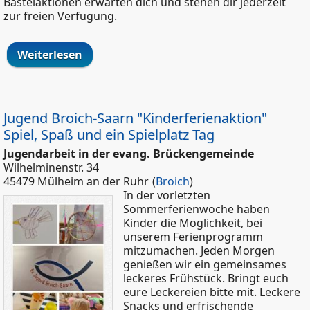
Bastelaktionen erwarten dich und stehen dir jederzeit
zur freien Verfügung.
Weiterlesen
über Café Fox Sommerferienspiele
5.Woche
Jugend Broich-Saarn "Kinderferienaktion"
Spiel, Spaß und ein Spielplatz Tag
Jugendarbeit in der evang. Brückengemeinde
Wilhelminenstr. 34
45479 Mülheim an der Ruhr
(
Broich
)
In der vorletzten
Sommerferienwoche haben
Kinder die Möglichkeit, bei
unserem Ferienprogramm
mitzumachen. Jeden Morgen
genießen wir ein gemeinsames
leckeres Frühstück. Bringt euch
eure Leckereien bitte mit. Leckere
Snacks und erfrischende