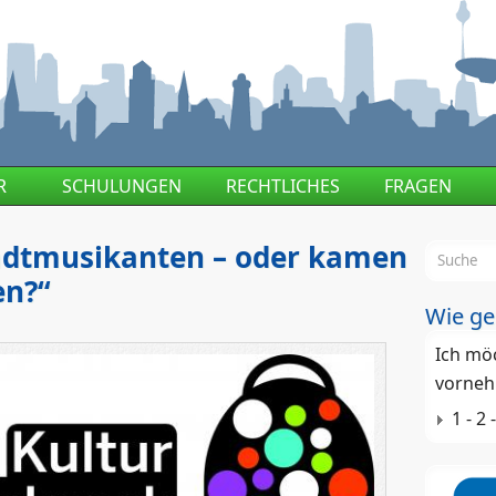
R
SCHULUNGEN
RECHTLICHES
FRAGEN
adtmusikanten – oder kamen
Suchf
en?“
Wie ge
Ich mö
vorneh
1 - 2