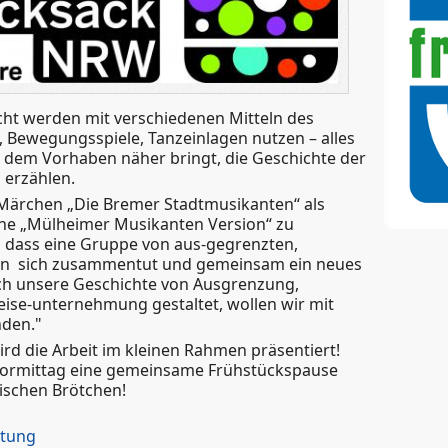
cht werden mit verschiedenen Mitteln des
, Bewegungsspiele, Tanzeinlagen nutzen – alles
em Vorhaben näher bringt, die Geschichte der
 erzählen.
Märchen „Die Bremer Stadtmusikanten“ als
ne „Mülheimer Musikanten Version“ zu
t, dass eine Gruppe von aus-gegrenzten,
eren sich zusammentut und gemeinsam ein neues
ich unsere Geschichte von Ausgrenzung,
eise-unternehmung gestaltet, wollen wir mit
nden."
rd die Arbeit im kleinen Rahmen präsentiert!
Vormittag eine gemeinsame Frühstückspause
rischen Brötchen!
ltung