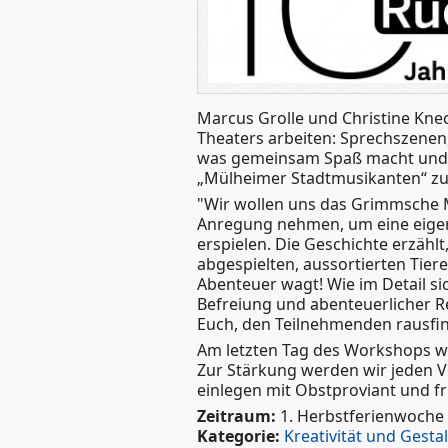
Marcus Grolle und Christine Kne
Theaters arbeiten: Sprechszenen
was gemeinsam Spaß macht und d
„Mülheimer Stadtmusikanten“ zu
"Wir wollen uns das Grimmsche 
Anregung nehmen, um eine eige
erspielen. Die Geschichte erzähl
abgespielten, aussortierten Ti
Abenteuer wagt! Wie im Detail s
Befreiung und abenteuerlicher R
Euch, den Teilnehmenden rausfi
Am letzten Tag des Workshops wi
Zur Stärkung werden wir jeden 
einlegen mit Obstproviant und f
Zeitraum:
1. Herbstferienwoche
Kategorie:
Kreativität und Gesta