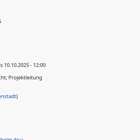
5
is
10.10.2025 - 12:00
ht; Projektleitung
enstadt
)
elheim.de