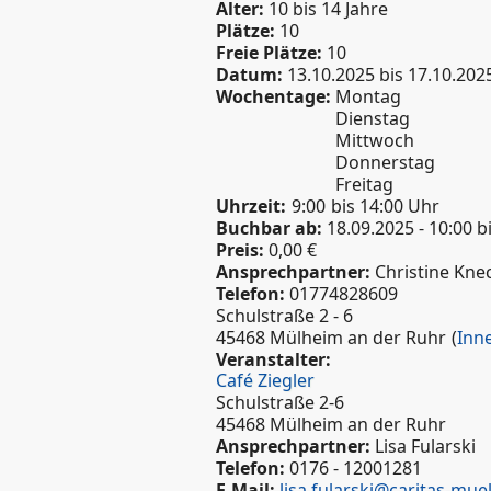
Alter:
10 bis 14 Jahre
Plätze:
10
Freie Plätze:
10
Datum:
13.10.2025
bis
17.10.202
Wochentage:
Montag
Dienstag
Mittwoch
Donnerstag
Freitag
Uhrzeit:
9:00
bis 14:00 Uhr
Buchbar ab:
18.09.2025 - 10:00
b
Preis:
0,00 €
Ansprechpartner:
Christine Knec
Telefon:
01774828609
Schulstraße 2 - 6
45468 Mülheim an der Ruhr
(
Inn
Veranstalter:
Café Ziegler
Schulstraße 2-6
45468 Mülheim an der Ruhr
Ansprechpartner:
Lisa Fularski
Telefon:
0176 - 12001281
E-Mail:
lisa.fularski@caritas-mu