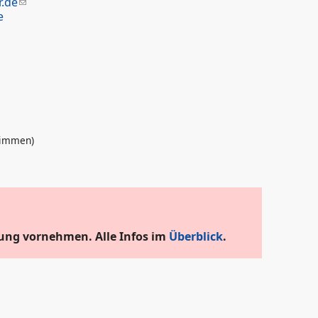
.de
e
immen)
ung vornehmen. Alle Infos im
Überblick
.