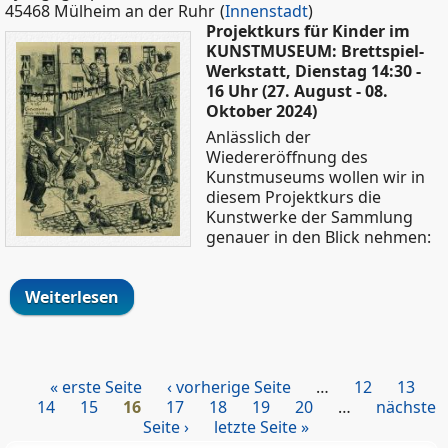
45468 Mülheim an der Ruhr
(
Innenstadt
)
Projektkurs für Kinder im
KUNSTMUSEUM: Brettspiel-
Werkstatt, Dienstag 14:30 -
16 Uhr (27. August - 08.
Oktober 2024)
Anlässlich der
Wiedereröffnung des
Kunstmuseums wollen wir in
diesem Projektkurs die
Kunstwerke der Sammlung
genauer in den Blick nehmen:
Weiterlesen
über Projektkurs für Kinder im
KUNSTMUSEUM: Brettspiel-Werkstatt,
Dienstag 14:30 - 16 Uhr (August -
Oktober)
« erste Seite
‹ vorherige Seite
…
12
13
Seiten
14
15
16
17
18
19
20
…
nächste
Seite ›
letzte Seite »