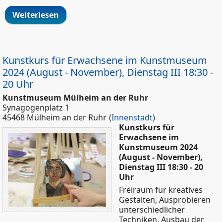
Weiterlesen
über ***WARTELISTE*** Kunstkurs für
Kinder in der KATHARINENSCHULE
2024/25, Dienstag II 16:30 – 18 Uhr (3. +
4. Schuljahr)
Kunstkurs für Erwachsene im Kunstmuseum
2024 (August - November), Dienstag III 18:30 -
20 Uhr
Kunstmuseum Mülheim an der Ruhr
Synagogenplatz 1
45468 Mülheim an der Ruhr
(
Innenstadt
)
Kunstkurs für
Erwachsene im
Kunstmuseum 2024
(August - November),
Dienstag III 18:30 - 20
Uhr
Freiraum für kreatives
Gestalten, Ausprobieren
unterschiedlicher
Techniken, Ausbau der