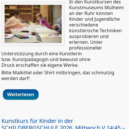
In den Kunstkursen des
Kunstmuseums Mülheim
an der Ruhr können
Kinder und Jugendliche
verschiedene
künstlerische Techniken
ausprobieren und
erlernen. Unter
professioneller
Unterstützung durch eine Künstlerin
bzw. Kunstpädagogin und bewusst ohne
Druck erschaffen sie eigene Werke.
Bitte Malkittel oder Shirt mitbringen, das schmutzig
werden darf!
Weiterlesen
über Kunstkurs für Kinder im
KUNSTMUSEUM 2026, Mittwoch IV 16:30
- 18 Uhr (3. + 4. Schuljahr)
Kunstkurs für Kinder in der
SCHILDBERGSCHULE 2026, Mittwoch V 14:45 –