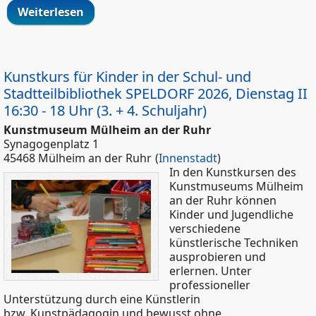
Weiterlesen
über Kunstkurs für Kinder in der Schul-
und Stadtteilbibliothek SPELDORF 2026,
Dienstag I 14:45 – 16:15 Uhr (1. + 2.
Schuljahr)
Kunstkurs für Kinder in der Schul- und
Stadtteilbibliothek SPELDORF 2026, Dienstag II
16:30 - 18 Uhr (3. + 4. Schuljahr)
Kunstmuseum Mülheim an der Ruhr
Synagogenplatz 1
45468 Mülheim an der Ruhr
(
Innenstadt
)
In den Kunstkursen des
Kunstmuseums Mülheim
an der Ruhr können
Kinder und Jugendliche
verschiedene
künstlerische Techniken
ausprobieren und
erlernen. Unter
professioneller
Unterstützung durch eine Künstlerin
bzw. Kunstpädagogin und bewusst ohne