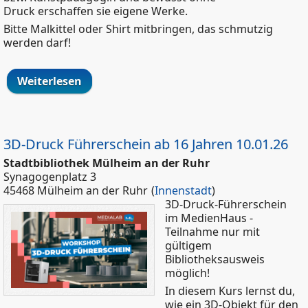
Druck erschaffen sie eigene Werke.
Bitte Malkittel oder Shirt mitbringen, das schmutzig
werden darf!
Weiterlesen
über Kunstkurs für Kinder in der Schul-
und Stadtteilbibliothek SPELDORF 2026,
Dienstag II 16:30 - 18 Uhr (3. + 4.
Schuljahr)
3D-Druck Führerschein ab 16 Jahren 10.01.26
Stadtbibliothek Mülheim an der Ruhr
Synagogenplatz 3
45468 Mülheim an der Ruhr
(
Innenstadt
)
3D-Druck-Führerschein
im MedienHaus -
Teilnahme nur mit
gültigem
Bibliotheksausweis
möglich!
In diesem Kurs lernst du,
wie ein 3D-Objekt für den